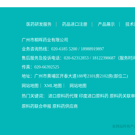
线品种，根据指
生长谱（PROS
品是新一代的可
扎胞苷用于治疗7
岁及2岁以上患者
洲现有的易感性模
中PIK3CA突变
环化酶（sGC）
初治的IDH1突
度特应性皮炎的
建议应考虑口服
见过度生长疾病。Vi
节血管张力、心
血病（AML）患
克立硼罗产品优
三醇、或者匹美
抑制PI3K通路发
心脏重塑； 3.据
合并症而无法接
皮炎,遗传性过敏
医药研发服务
药品进口注册
产品展示
技术
呋喃妥因作为一线治
要是PI3Kα亚型。V
究数据显示，住
化疗的初治的IDH
种普通的皮肤疾
进口正在注册，目
国FDA批准的首个
合使用维立西呱
成人患者 施维
经常叫做湿疹）
期，预计申报可
病症的药物。 2、在
左心室功能得到
用于经 FDA 批
为非激素类药物
广州市桐晖药业有限公司
不存在专利壁垒
突变肿瘤中，阿
相比只用“新四联
到的易感 IDH1
方便、不良反应
业务咨询热线：020-6185 5200 / 18988919897
制。 盐酸匹美西
常有效的延长患者P
立西呱+新四联”
新诊断的急性
低等优势，具有
市情况： 进口：无 
延长更能长达2年
低患者的全因死
（AML）：与阿
应用价值。 克
售后服务及投诉电话：020-62312853 / 18122390687（服务时
约1/3乳腺癌患者发
院率； 4.专业人
使用或作为单一
种优势 1、克立
传真：020-66392525
基因突变，会发生
据治疗指南里对
疗 75 岁或以上
第一个，也是唯
性肿瘤里，其中包
用效果应是叠加
用强化诱导化疗
准用于小至3月龄患
地址：广州市黄埔区开泰大道188号2101房2102房(部位二)
素受体阳性乳腺
在今后的用药方
的成年人的新诊
非激素类的外用处
网站地图
｜
XML地图
｜
网站地图
PIK3...
呱或会进入心衰
复发或难治性急
该药品被列为第
联合治疗的策略； 5
血病：用于治疗
需境外新药名单
热门关键词：
进口原料药代理
印度进口原料药
原料药关联审
先后在美国、日
性AML成年患
为对现有疗法不
批上市，在中国于2
或难治性骨髓增
患者提供一种新
原料药联合申报
原料药供应商
通过优先审评获
征 （MDS）：
有效药物选择 3
球销售额自上市
或难治性骨髓增
额增加，国内上市
20亿元以上的市
征的成年...
额增长明显 4、
本网站所有产
2023年全球28.
质外商，质量好
2022年增长4.5亿
合申报 克立硼