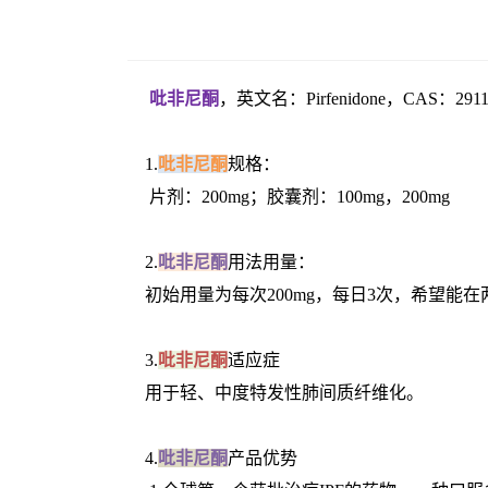
吡非尼酮
，英文名：Pirfenidone，CAS：29
1.
吡非尼酮
规格：
片剂：200mg；胶囊剂：100mg，200mg
2.
吡非尼酮
用法用量：
初始用量为每次200mg，每日3次，希望能在两周
3.
吡非尼酮
适应症
用于轻、中度特发性肺间质纤维化。
4.
吡非尼酮
产品优势