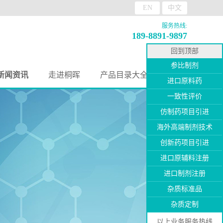
EN
中文
服务热线:
189-8891-9897
回到顶部
参比制剂
新闻资讯
走进桐晖
产品目录大全
进口原料药
一致性评价
仿制药项目引进
海外高端制剂技术
创新药项目引进
进口原辅料注册
进口制剂注册
杂质标准品
杂质定制
以上业务服务热线