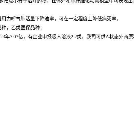
口服多靶点小分子治疗药物，在体外和肺纤维化动物模型中均表现
缓用力呼气肺活量下降速率，可在一定程度上降低病死率。
品种，乙类医保品种；
2023年7.07亿，有企业申报吸入溶液2.2类，我司可供A状态外商