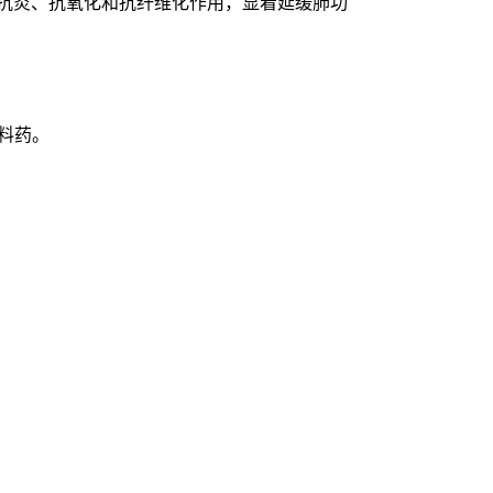
出抗炎、抗氧化和抗纤维化作用，显着延缓肺功
原料药。