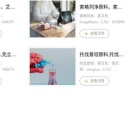
的尿路感
 (HER2)
2.5mg
具有再摄取抑制作用，为同
日两次，每次100毫克/20毫
酸贝舒地尔原料药。 1.甲磺
艾伏尼布原料，艾伏尼布原料药--立项推荐
索格列净原料，索格列净原料药--立项推荐
西林产品优
 突变、晚期或
g 2.维立西呱用
类首创产品； 2.相较于文拉
克，至少持续五天。可根据
酸贝舒地尔规格： 片剂：
机制，匹美
基于内分泌
推荐起始剂
名：
发辛和地文拉法辛，托鲁地
患者的耐受性和反应将剂量
0.2g（按C26H24N6O2计） 2.
索格列净，英文名：
体药物,口
进展后通过
日1次，与食
1448347-
文拉法辛有利于更好地调整
增加至每日两次口服125毫
甲磺酸贝舒地尔用法用量：
Sotagliflozin，CAS：1018899-
迅速水解为
检测到 适用
左右加倍剂
剂量与疗效，降低副作用，
克/30毫克。 3.酒石酸呫诺美
口服，每次0.2 g，每日1次，
04-1，化学式：
查看详情
结合蛋
上需要全身
受情况调整
6O3。桐晖药
降低与其他药物相互作用的
林适应症 适用于治疗成人精
直至慢性移植物抗宿主病病
C21H25ClO5S。桐晖药业提
合,干扰细菌细
 相关过度生
量，最大维
艾伏尼布原
风险， 增加生物利用度，降
神分裂症 4.酒石酸呫诺美林
情出现进展需要新的系统性
供索格列净,索格列净原料,索
起细菌形态
） 严重表现
mg，每日1
药。 1.
低可能的未吸收药物的系统
产品优势 1.2024年FDA已正
治疗为止。 3.甲磺酸贝舒地
格列净原料药。 1.索格列净
从而发挥抗
 4.阿培
适应症 适用
片剂：250
(Pre-system)副作用； 3.药动
式批准了酒石酸呫诺美林曲
尔适应症 用于治疗对糖皮质
规格： 片剂：200毫克和
克立硼罗原料,克立硼罗原料药--立项推荐
托伐普坦原料,托伐普坦原料药--立项推荐
洲已上市数
、多适应症，
失代偿经静
布用法用量：
学方面，盐酸托鲁地文拉法
司氯铵胶囊用于口服治疗成
激素或其他系统治疗应答不
400毫克 2.索格列净用法用
且耐药率较
lisib）是全球
定的射血分
0mg，每日
名：
辛不经肝脏 CYP450 酶系代
人精神分裂症，本品是靶向
充分的12岁及以上慢性移植
量： 每日200毫克，并在耐
托伐普坦，英文名：英文
981年已
R2-、
45%)的症
疾病进展或
：906673-
谢，因此对 CYP450 酶系无
胆碱能受体的首个抗精神病
物抗宿主病患者。 4.甲磺酸
受情况下滴注到400毫克。
名：tolvaptan，CAS：
至在某些小
晚期乳腺癌的
竭成人患
性,对未出
抑制或诱导作用，发生药物
药物，长期以来精神分裂症
贝舒地尔产品优势 1.全球首
3.索格列净适应症 一种钠-
150683-30-0，化学式：
查看详情
不同国家适
子α特异性I
心力衰竭住
可接受毒性
。桐晖药业提
相互作用的风险（DDI）较
的标准疗法靶向多巴胺受
个且唯一获批治疗慢性移植
葡萄糖共转运蛋白2(SGLT2)
C26H25ClN2O3。桐晖药业提
，总体来说
激酶
脉利尿剂治
受6个月治
硼罗原料,克
低； 4.疗效和安全性方面，3
体，也是过去数十年来首个
物抗宿主病(cGVHD)的靶向
抑制剂，用于降低患有心力
供托伐普坦,托伐普坦原料,托
路感染；
，在携带
立西呱产品
尼布适应症
 克立硼罗
期临床试验结果显示，托鲁
治疗精神分裂症的新机制药
药物，美国2021年获批上
衰竭或糖尿病、慢性肾脏病
伐普坦原料药。 托伐普坦
美国FDA授予
变的乳腺癌细
是利奥西呱
用于采用经充
 1.克立硼
地在改善快感缺失、阻滞、
物； 2.传统的治疗方法依赖
市，另外还有英国和加拿大
和其他心血管危险因素疾病
适应症与用法用量 1.托伐普
月获批上
I3K通路
个化合物，
法诊断为携
规格：
认知障碍以及疲劳等方面具
于主要针对多巴胺受体的抗
上市； 2.本品具有抗炎和抗
的成年人心血管死亡、心力
坦规格：片剂：7.5mg，
0多年来首
抑制细胞增
优势，可为
脱氢
g）；
统计学差异，与传统抗抑郁
精神病药物，本制剂与其相
纤维化的双重作用机制，还
衰竭住院和心力衰竭急诊的
15mg，30mg；口崩片：
单纯性尿路
lpelisib）
张血管、改
突变的复发性
） 2.克立硼
药物相比优势明显，此外，
比，体重增加和锥体外系症
能预防纤维化进展，目前有
风险 4.索格列净产品优势
7.5mg 2.托伐普坦用法用
EAU（欧洲
激酶抑制
纤维化和抗
系白血病
用，每日2次
该药的安全性和耐受性良
状的发生率较低，其主要副
针对肺移植抗排斥的适应症
1.索格列净为一双重抑制剂，
量：本品通常的起始剂量是
指南推荐一
CA相关过度
； 2.本
者。联合阿
: 适用于2
好，不引发嗜睡，不影响性
作用表现为恶心、消化不良
在美国做3期临床； 3.慢性移
同时靶向负责葡萄糖调节的
15mg、每日1次,餐前餐后服