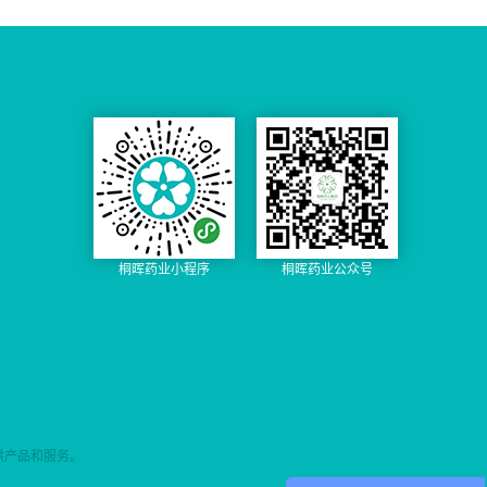
包括3岁以下的儿童； 3.安全
规模大约为280亿美金，官方
风险， 增加生物利用度，降
卵管癌或原发性腹膜癌成人
持剂量为4～6mg/(kg.d)。静
性较高，WHO2022年在《耐
预测本制剂在美国市场将成
低可能的未吸收药物的系统
患者对一线含铂化疗达到完
注治疗癫痫发作的苯妥英钠
药结核病治疗指南》指出，
为销售额30亿元的单品； 5.
(Pre-system)副作用； 3.药动
全缓解或部分缓解后的维持
剂量15～20mg/kg。。 3.磷
近年来的研究表明，德拉马
原研正在国内申报，研发大
学方面，盐酸托鲁地文拉法
治疗。本品适用于铂敏感的
苯妥英钠适应症: 用于治疗全
尼使用超过6个月并不会增加
概率可按注册4类申报，无核
辛不经肝脏 CYP450 酶系代
复发性上皮性卵巢癌、输卵
身性强直-阵挛性癫痫持续状
毒性，鉴于此，推荐德拉马
心专利壁垒，适合布局首
谢，因此对 CYP450 酶系无
管癌或原发性腹膜癌成人患
态，预防和治疗神经外科围
尼可超疗程使用，动物实验
仿，欢迎关注咨询。 盐酸醋
抑制或诱导作用，发生药物
者在含铂化疗达到完全缓解
手术期和手术中引起的癫痫
研究显示德拉马尼没有致畸
克利定国内外上市情况： 进
相互作用的风险（DDI）较
或部分缓解后的维持治疗。
发作。 磷苯妥英钠产品优
作用；小样本临床研究表
口：无 国产：无 盐酸醋克利
低； 4.疗效和安全性方面，3
4.甲苯磺酸尼拉帕利产品优
势 水溶性是苯妥英钠的
明，德拉马尼对胎儿没有影
定市场分析 基药、医保：无
期临床试验结果显示，托鲁
势 1.适应症广，患者无需提
4000倍，水溶液pH值8.6～
响，WHO建议孕妇可谨慎使
专利：CN201480059131.5，
地在改善快感缺失、阻滞、
前做BRCA基因检测，是全球
12，从而不良反应较小，同
用； 4.国内患者人群仍较
制剂专利，2034-08-22 原料
认知障碍以及疲劳等方面具
第一个被批准用于所有铂敏
时，其耐受性好、中断治疗
大，2023年WHO全球结核病
来源：中国 备案状态：备案
统计学差异，与传统抗抑郁
感复发的卵巢癌患者的PARP
少，而且平均注射时间较
桐晖药业小程序
桐晖药业公众号
报告显示，2022年，中国结
中 注册分类：4类 盐酸醋克
药物相比优势明显，此外，
抑制剂，因为临床试验中，
短，肌注时不需要进行心脏
核病估...
利定同类品种：盐酸毛果芸
该药的安全性和耐受性良
无论患者有无BRCA突变，都
监控，是疗效好、安全性
香碱 盐酸醋克利定注...
好，不引发嗜睡，不影响性
能获益，根据《新英格兰医
高、刺激性小的抗癫痫新
功能、体重和脂代谢； 5.国
学杂志上》的3期临床数据，
药； 磷苯妥英钠品牌优势
产原研品种，2022年底以1类
服用尼拉帕利的gBRCA突变
（1）苯妥英钠升级换代产
新药上市，2024年国内销售
患者“中位无进展生存时间”从
品，不良反应较小，其耐受
预计近8千万，欢迎关注咨
传统的5.5个月延长到21个
性好、中断治疗少，平均注
询。 盐酸托鲁地文拉法辛国
月； 2.一天口服一次，依从
射时间较短，肌注时不需要
供产品和服务。
内外上市情况： 进口：无 国
性较好，尼拉帕利体内半衰
进行心脏监控； （2）首个
产：国产原研片剂 盐酸托鲁
期比较长，长达36小时，只
预防和治疗神经外科围手术