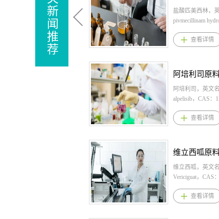
新
盐酸匹美西林，
pivmecillinam hyd
闻
CAS：32887-0
推
查看详情
C21H33N3O5S
荐
业提供盐酸匹美西
美西林原料,盐酸
料药。 1.盐酸匹
格： 片剂（美）
185mg（以匹美
阿培利司，英文
剂（欧）：200mg、
alpelisib，CAS：1
盐酸匹美西林用法
7，化学式：
查看详情
国：根据临床说明，
C19H22F3N5O
的推荐剂量为每日
提供阿培利司,阿
185毫克口服，连
阿培利司原料药。 
欧盟：推荐剂量为
司规格： 片剂：5
每次1或2片(200-
125mg、150 mg、
连服3天。 3.盐
培利司用法用量：
维立西呱，英文
应症 美国：适用
量：每日一次口服3
Vericiguat，CAS：
由大肠杆菌、奇
片150mg），与食
20-1，化学式：
查看详情
和腐生葡萄球菌
培利司适应症 与
C19H16F2N8O
起的单纯性尿路感染
合用于治疗绝经
提供维立西呱,维
成年女性患者。 
性，激素受体 (H
维立西呱原料药。 