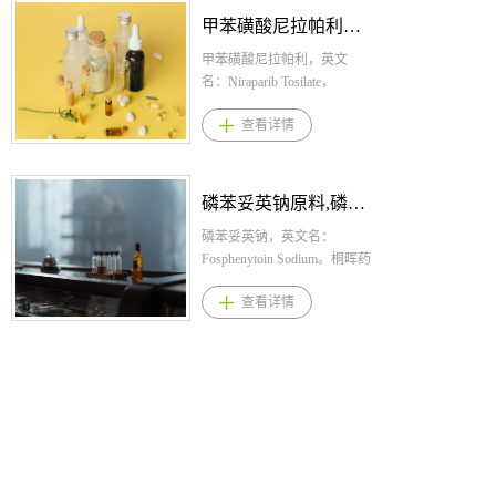
核分枝杆菌（包括对一线抗
剂，能够精准激活虹膜括约
法辛，盐酸托鲁地文拉法辛
甲苯磺酸尼拉帕利原料,甲苯磺酸尼拉帕利原料药--立项推荐
结核药物耐药的菌株）表现
肌，将瞳孔直径缩小至2毫米
原料，盐酸托鲁地文拉法辛
出强大的抗菌活性，最低抑
以下，形成“针孔效应”延长景
原料药。 1.盐酸托鲁地文拉
甲苯磺酸尼拉帕利，英文
菌浓度（MIC）较低，能有
深，从而改善视力； 2.相较
法辛规格： 缓释片：40mg(按
名：Niraparib Tosilate，
效抑制细菌生长，另外还对
于同类的毛果芸香碱，醋可
C24H31NO2·HCl 计)，
CAS：1038915-64-8，化学
查看详情
处于休眠状态的细菌以及细
利定的独特优势在于其选择
80mg(按 C24H31NO2·HCl 计)
式：
胞内的结核菌也有较好的杀
性作用机制，本品不刺激睫
2.盐酸托鲁地文拉法辛用法用
C19H20N4O.C7H8O3S.H2O。
菌作用，有助于清除病灶中
状肌，避免诱发近视偏移和
量： 本品应在每日相对固定
桐晖药业提供甲苯磺酸尼拉
难以被传统药物清除的细
远视力模糊； 3.起效快速，
的时间服用，可以空腹或餐
帕利,甲苯磺酸尼拉帕利原料,
磷苯妥英钠原料,磷苯妥英钠原料药--立项推荐
菌； 2.指南品种，2016年
依从性高，支持国内申报的
后口服，每日一次。本品应
甲苯磺酸尼拉帕利原料药。
WHO建议德拉马尼的适用年
III期JX07001研究纳入300名
整体服下，避免压碎、咀嚼
1.甲苯磺酸尼拉帕利规格：
磷苯妥英钠，英文名：
龄扩宽至617岁，2019年
中国患者，年龄跨度45-75
或溶解后服用。 3.盐酸托鲁
胶囊：100mg 2.甲苯磺酸尼
Fosphenytoin Sodium。桐晖药
WHO《耐药结核病整合版治
岁，临床实验达到所有主要
地文拉法辛适应症 抑郁症。
拉帕利用法用量： 卵巢癌
业提供磷苯妥英钠,磷苯妥英
查看详情
疗指南》和我国《中国耐多
终点和关键次要终点，84%患
4.盐酸托鲁地文拉法辛产品优
一线维持治疗：对于体重
钠原料,磷苯妥英钠原料药。
药和利福平耐药结核病治疗
者用药30分钟近视力显著改
势 1.盐酸托鲁地文拉法辛对5-
复发性卵巢癌维持治疗：本
磷苯妥英钠适应症与用法用
专家共识（2019年版）》
善，每日只需用药1次，维持
HT、NE和多巴胺（DA）均
品推荐剂量为每天一次口服
量 1.磷苯妥英钠规格：500
中，德拉马尼进入C组推荐药
显著改善视力效果长达10小
具有再摄取抑制作用，为同
300mg，直至出现疾病进展或
毫克 PE/10毫升 10瓶/盒 2.
物，2020年 ，WHO建议德拉
时； 4.市场潜力庞大，我国
类首创产品； 2.相较于文拉
不可耐受的不良反应。患者
磷苯妥英钠用法用量：按本
马尼可用于≥3 岁MDR/利福
35岁以上的人口中，有老花
发辛和地文拉法辛，托鲁地
应在含铂化疗结束后的8周内
品75mg相当于苯妥英钠50mg
平耐药结核病患者的长程治
眼问题人群占比56.9%，达3.9
文拉法辛有利于更好地调整
开始本品治疗。 3.甲苯磺
等效剂量计算，在非紧急情
疗，2022年WHO建议德拉马
亿人，老花眼赛道存在庞大
剂量与疗效，降低副作用，
酸尼拉帕利适应症 本品适
况时静注或肌注苯妥英钠10
尼可用于任何年龄的儿童，
的潜在药物市场，潜在市场
降低与其他药物相互作用的
用于晚期上皮性卵巢癌、输
～20mg/kg，最初苯妥英钠维