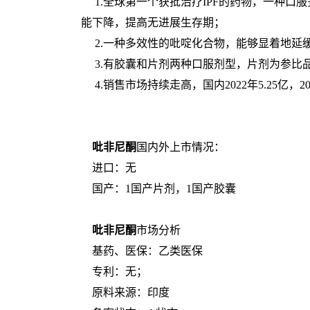
1.全球第一个获批治疗IPF的药物，一种
能下降，提高无进展生存期；
2.一种多效性的吡啶化合物，能够显着地延
3.有胶囊和片剂两种口服剂型，片剂为参比
4.销售市场持续走高，国内2022年5.25亿，
吡非尼酮
国内外上市情况：
进口：无
国产：1国产片剂，1国产胶囊
吡非尼酮
市场分析
基药、医保：乙类医保
专利：无；
原料来源：印度