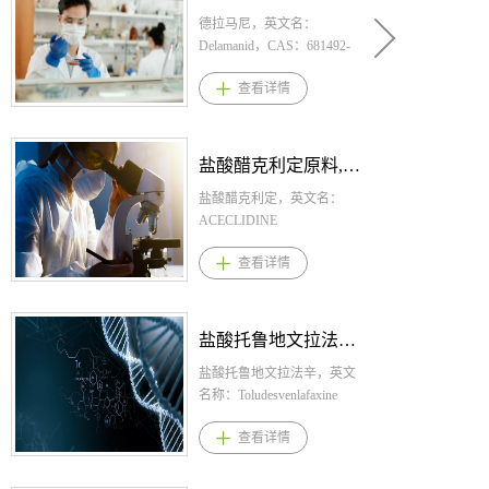
德拉马尼，英文名：
Delamanid，CAS：681492-
22-8，化学式：
查看详情
C25H25F3N4O6。桐晖药业
提供德拉马尼,德拉马尼原料,
德拉马尼原料药。 1.德拉马
尼规格： 片剂：50mg 2.德拉
盐酸醋克利定原料,盐酸醋克利定原料药--立项推荐
马尼用法用量： 成人的推荐
剂量为每次100 mg，每日两
盐酸醋克利定，英文名：
次，连续服用24周。 3.德拉
ACECLIDINE
马尼适应症 在因耐药或耐受
HYDROCHLORIDE，CAS：
查看详情
性原因而无法组成有效治疗
6109-70-2，化学式：
方案的指征下，本品可作为
C9H15NO2 · HCl。桐晖药业
联合治疗方案的一部分，用
提供盐酸醋克利定,盐酸醋克
于成人耐多药肺结核（MDR-
利定原料,盐酸醋克利定原料
盐酸托鲁地文拉法辛原料,盐酸托鲁地文拉法辛原料药--立项推荐
TB）患者的治疗。 4.德拉马
药。 1.盐酸醋克利定规格：
尼产品优势 1.德拉马尼,是一
1.44% 2.盐酸醋克利定用法用
盐酸托鲁地文拉法辛，英文
种硝基二氢咪唑并噁唑类衍
量： 每日每只眼睛滴入一滴
名称：Toludesvenlafaxine
生物，主要通过抑制结核分
3.盐酸醋克利定适应症 治疗
Hydrochloride，CAS：
查看详情
枝杆菌细胞壁甲氧基分枝菌
成人老花眼。 4.盐酸醋克利
2137075-66-0，化学式：
酸及酮基分枝菌酸的合成发
定产品优势 1.醋克利定是一
C24H31NO2·HCl·2H2O。桐
挥杀菌作用，德拉马尼对结
种胆碱能毒蕈碱受体激动
晖药业提供盐酸托鲁地文拉