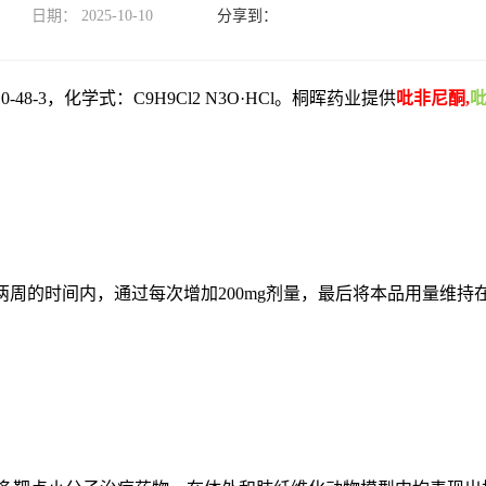
日期：
2025-10-10
110-48-3，化学式：C9H9Cl2 N3O·HCl。桐晖药业提供
吡非尼酮,
的时间内，通过每次增加200mg剂量，最后将本品用量维持在每次60