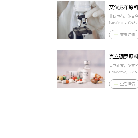
治疗由细菌引起
表皮生长因子受体 2
呱规格： 片剂：(1)
染。 4.盐酸匹美
阴性、PIK3CA
(2)5mg (3)10m
势 1.独特的作用
转移性乳腺癌在
法用量： 本品的
艾伏尼布，英文
西林为美西林的前
的方案或之后的
量为2.5mg，每
Ivosidenib，CAS：
服吸收后在体内
FDA 批准的测试
物同服。 每2周
49-6，化学式：
查看详情
美西林,与青霉素
于治疗 2 岁及以
量，根据患者耐
C28H22ClF3N
白-2(PBP-2)结
治疗的 PIK3CA
至合适的维持剂
业提供艾伏尼布,
胞壁生物合成,引
长谱系 （PROS
持剂量不得大于10
料,艾伏尼布原料
改变使细胞溶解,
的成人和儿童患者。
次。 3.维立西呱
艾伏尼布规格： 
菌作用； 2.在欧
利司产品优势 1
于近期心力衰竭
mg 2.艾伏尼
十年，安全性高
PIQRAY®（alpe
脉治疗后病情稳
本品推荐剂量为50
克立硼罗，英文
低，经查本品最早1
首款针对HR+/HE
数降低(射血分数＜
一次口服，直至
Crisaborole，CAS
在法国上市，甚
PIK3CA突变的
状性慢性心力衰
出现不可接受的毒
24-3，化学式：
查看详情
国家更早上市，
药物，为口服小分
者，以降低发生
现疾病进展或不
C14H10BNO3
应症会有所区别
类磷脂酰肌醇-3-
院或需要急诊静
的患者，需至少接
供克立硼罗,克立
是用于单纯性尿
（PI3K）抑制剂
疗的风险。 4.维
疗。 3.艾伏
立硼罗原料药。
3.2024年1月获
PIK3CA基因突
优势 1.维立西呱
Agios制药：适
适应症与用法用量
优先审评资格，4
胞系中显示出抑制P
演化而来的第24
分验证的检测方
罗规格：软膏：
市，成为了美国2
的能力，并具有
具有半衰期长的
带易感异柠檬酸
2%,60g（1g:20m
次批准用于治疗
殖作用；Vijoice®（a
心衰患者带来扩
酶-1（IDH1）
100g（1g:20mg
感染的药物； 4.
阿博利布是一种
善内皮功能、抗
或难治性急性髓
罗用法用量：外
泌尿外科协会）
剂，可治疗PIK3
心肌重塑等潜在益处
（AML）成人患
3.克立硼罗适应症