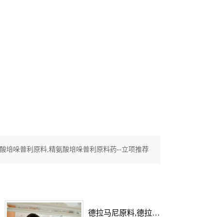
酸培哚普利原料,精氨酸培哚普利原料药--立项推荐
德拉马尼原料,德拉马尼原料药--立项推荐