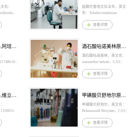
英文名：
盐酸托鲁地文拉法辛，英文
rochloride，
名：Toludesvenlafaxine
3-9，化学式：
Hydrochloride，CAS：
查看详情
·CLH。桐晖药
2137075-66-0，化学式：
林,盐酸匹
C24H31NO2·HCl·2H2O。桐
匹美西林原
晖药业提供盐酸托鲁地文拉
美西林规
法辛,盐酸托鲁地文拉法辛原
阿培利司原料,阿培利司原料药--立项推荐
酒石酸呫诺美林原料,酒石酸呫诺美林原料药--立项推荐
：
料,盐酸托鲁地文拉法辛原料
西林计） 片
名：
药。 1.盐酸托鲁地文拉法辛
酒石酸呫诺美林，英文名：
400mg 2.
217486-61-
规格： 缓释片：40mg(按
xanomeline tartrate，CAS：
用量： 美
C24H31NO2·HCl 计)，
131986-45-3，化学式：
查看详情
PIVYA
2S。桐晖药业
80mg(按 C24H31NO2·HCl 计)
C14H23N3OS。桐晖药业提
3次，每次
培利司原料,
2.盐酸托鲁地文拉法辛用法用
供酒石酸呫诺美林,酒石酸呫
服3至7天。
1.阿培利
量： 本品应在每日相对固定
诺美林原料,酒石酸呫诺美林
每日3次，
0mg、
的时间服用，可以空腹或餐
原料药。 1.酒石酸呫诺美林
维立西呱原料,维立西呱原料药--立项推荐
甲磺酸贝舒地尔原料,甲磺酸贝舒地尔原料药--立项推荐
400毫克)，
200mg 2.阿
后口服，每日一次。本品应
规格： 胶囊（呫诺美林/曲司
酸匹美西林适
 推荐剂
名：
整体服下，避免压碎、咀嚼
氯铵）：50mg/20mg，
甲磺酸贝舒地尔，英文名：
于治疗患有
00mg（两
1350653-
或溶解后服用。 3.盐酸托鲁
100mg/20mg，125mg/30mg 2.
Belumosudil Mesylate，CAS：
异变形杆菌
物同服 3.阿
地文拉法辛适应症 抑郁症。
酒石酸呫诺美林用法用量：
2109704-99-4，化学式：
查看详情
敏感菌株引
氟维司群联
2。桐晖药业
4.盐酸托鲁地文拉法辛产品优
推荐起始剂量为每日口服两
C26H24N6O2 · CH3SO3H。
(uTUI)的
后女性和男
立西呱原料,
势 1.盐酸托鲁地文拉法辛对5-
次，每次50毫克/20毫克，至
桐晖药业提供甲磺酸贝舒地
欧盟：用于
R) 阳性、人
1.维立西
HT、NE和多巴胺（DA）均
少持续两天，之后增加至每
尔,甲磺酸贝舒地尔原料,甲磺