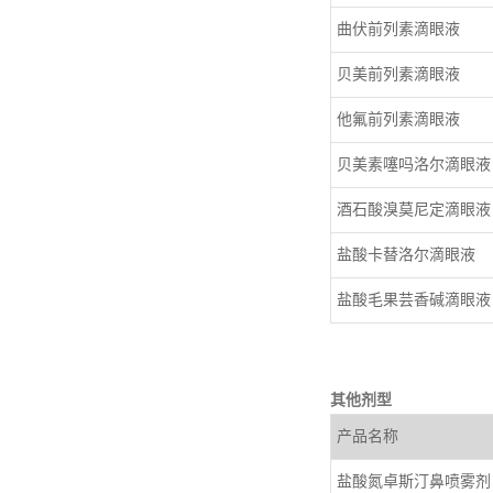
曲伏前列素滴眼液
贝美前列素滴眼液
他氟前列素滴眼液
贝美素噻吗洛尔滴眼液
酒石酸溴莫尼定滴眼液
盐酸卡替洛尔滴眼液
盐酸毛果芸香碱滴眼液
其他剂型
产品名称
盐酸氮卓斯汀鼻喷雾剂