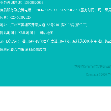
业务咨询热线：13808820039
售后服务及投诉电话：020-62312853 / 18122390687（服务时间：周一至周五9
传真：020-66392525
地址：广州市黄埔区开泰大道188号2101房2102房(部位二)
网站地图
｜
XML地图
｜
网站地图
热门关键词：
进口原料药代理
印度进口原料药
原料药关联审评
进口药
原料药联合申报
原料药供应商
本网站所有产品仅对制药企
Copyright ©2