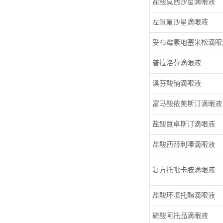
盐酸莫西沙星滴眼液
左氧氟沙星滴眼液
妥布霉素地塞米松滴眼
普拉洛芬滴眼液
溴芬酸钠滴眼液
富马酸依美斯汀滴眼液
盐酸氮卓斯汀滴眼液
盐酸西替利嗪滴眼液
复方托吡卡胺滴眼液
盐酸环喷托酯滴眼液
硫酸阿托品滴眼液