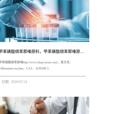
白；2.机制创新，通过改善微循环来治疗LSS状态，具有增加神经
血供和改善神经功能的双重明确功效，从源头改善症状；3.该适
应症唯一用药，《老年人慢性肌肉骨骼疼痛管理：中国专家共
识》（2023）、《退行性腰椎管狭窄症诊疗 专家共识》
（2023）、《JOA临床实践指南：腰椎管狭窄 的管理（2021）》
A强度证据推荐；4.腰椎管狭窄症患病率高，导致患者伤残失能危
害大,腰椎管狭窄症是中老年常见的骨科疾病,40岁以上人群患病率
高达5.7%，且随年龄增长而升高；5.市场快速增长，2023年国内
甲苯磺酸缬苯那嗪原料，甲苯磺酸缬苯那嗪原料药-立项推荐
获批上市，24年销售规模已近一亿，欢迎关注咨询。利马前列素
国内外上市情况：进口：无进口制剂国产：1国产制剂利马前列素
甲苯磺酸缬苯那嗪http://www.shop-tosun.com/，英文名：
市场分析基药医保：无专利：CN201110298683.X，制剂专利，
Valbenazine tosylate，CAS：1639208-5...
2031-09-28到...
日期:
2026
/
07
/
24
4-0，化学式：C38H54N2O10S2，桐晖药业提供甲苯磺酸缬苯那
嗪，甲苯磺酸缬苯那嗪原料，甲苯磺酸缬苯那嗪原料药。1、甲苯
磺酸缬苯那嗪剂型规格胶囊：40mg、60mg、80mg2、甲苯磺酸缬
苯那嗪用法用量迟发性运动障碍:初始剂量为每日一次40mg。一周
后，将剂量增加至推荐的80mg每日一次。舞蹈症:初始剂量为每日