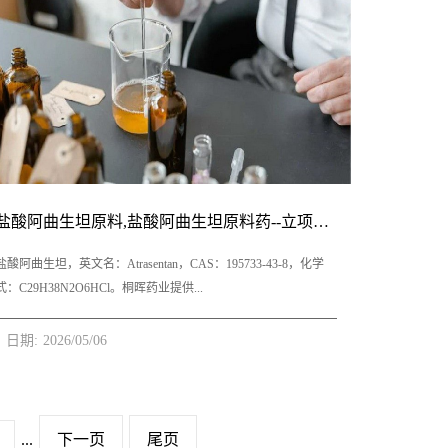
一次40毫克。每两周增加20毫克，直至达到推荐剂量80毫克每日
一次。3、甲苯磺酸缬苯那嗪适应症慢性运动障碍；与亨廷顿病相
关的舞蹈症。4、甲苯磺酸缬苯那嗪产品优势1.本品为全球首款高
选择性囊泡单胺转运蛋白2（VMAT2）抑制剂，FDA首个获批用
于成人迟发性运动障碍的药物，能精准抑制突触前膜多巴胺再摄
取与囊泡储存，适度降低突触间隙多巴胺浓度，温和改善不自主
运动，不显著影响其他神经递质通路；2.患者人群广泛，迟发性
运动障碍(简称TD)，是一种由使用精神安定剂或抗精神病类药引
起的不自主运动，全球使用抗精神类药物的患者众多，此外其他
盐酸阿曲生坦原料,盐酸阿曲生坦原料药--立项推荐
情况如高龄、脑损伤、遗传易感性以及其它合并躯体疾病人群也
会出现TD症状，症状包括舌、口、面、肢体不自主运动的抽搐；
盐酸阿曲生坦，英文名：Atrasentan，CAS：195733-43-8，化学
3.耐受性良好，心脏安全性较优，以高选择性VMAT2抑制为核
式：C29H38N2O6HCl。桐晖药业提供...
心，精准调节多巴胺信号，不干扰其...
日期:
2026
/
05
/
06
盐酸阿曲生坦,盐酸阿曲生坦原料,盐酸阿曲生坦原料药。 1.盐酸阿
曲生坦规格： 片剂：0.75mg 2.盐酸阿曲生坦用法用量： 每日一
次，每次0.75mg，随餐或不随餐服用均可，应整片吞下，不要切
割、挤压或咀嚼。 3.盐酸阿曲生坦适应症 用于降低有疾病进展风
...
下一页
尾页