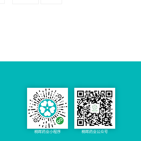
险的原发性免疫球蛋白A肾病（IgAN）成人患者的蛋白尿。 4.盐
酸阿曲生坦产品优势 1.2025年4月原研获FDA加速批准上市，同
年被我国纳入优先审评品种，8月获批上市； 2.其获批主要是基于
其治疗的尿蛋白有36.1%的下降（显著优于标准治疗），同时安
全性数据良好； 3.流行病学，我国是全球原发性肾小球疾病发病
率最高的国家之一，作为常见的原发性肾小球疾病，IgA肾病约
占35%至50%，目前我国有约500万的IgA肾病患者，且每年新增
IgA肾病确诊患者超过10万人； 4.本品无核心专利壁垒，按4类申
报免大临床，研发成本低，适合布局首仿。 盐酸阿曲生坦国内外
上市情况： 进口：1进口片剂 国产：无 盐酸阿曲生坦市场分析 基
药、医保：无 专利：CN202080007568.X， 用阿曲生坦治疗IgA肾
病的方法，在审中...
桐晖药业小程序
桐晖药业公众号